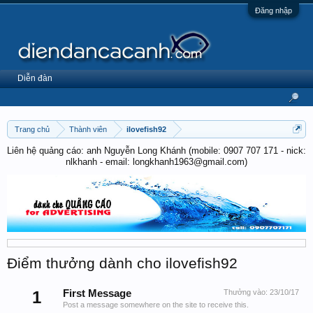
Đăng nhập
Diễn đàn
Trang chủ
Thành viên
ilovefish92
Liên hệ quảng cáo: anh Nguyễn Long Khánh (mobile: 0907 707 171 - nick:
nlkhanh - email: longkhanh1963@gmail.com)
Điểm thưởng dành cho ilovefish92
1
First Message
Thưởng vào:
23/10/17
Post a message somewhere on the site to receive this.