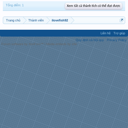
Tổng điểm: 1
Xem tất cả thành tích có thể đạt được
Trang chủ
Thành viên
ilovefish92
Liên hệ
Trợ giúp
Quy định và Nội quy
Privacy Policy
Forum software by XenForo™
|
Media embeds by s9e