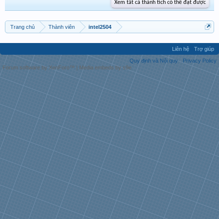
Xem tất cả thành tích có thể đạt được
Trang chủ
Thành viên
intel2504
Liên hệ
Trợ giúp
Quy định và Nội quy
Privacy Policy
Forum software by XenForo™
|
Media embeds by s9e