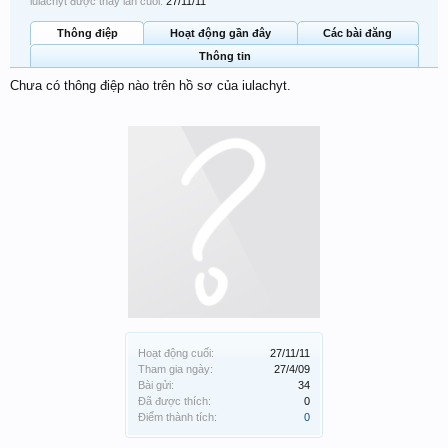
iulachyt được thấy lần cuối:
27/11/11
Thông điệp
Hoạt động gần đây
Các bài đăng
Thông tin
Chưa có thông điệp nào trên hồ sơ của iulachyt.
Hoạt động cuối:
27/11/11
Tham gia ngày:
27/4/09
Bài gửi:
34
Đã được thích:
0
Điểm thành tích:
0