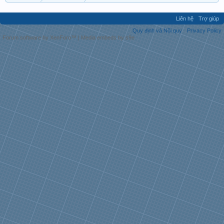
Liên hệ
Trợ giúp
Quy định và Nội quy
Privacy Policy
Forum software by XenForo™
|
Media embeds by s9e