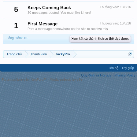
5
Keeps Coming Back
Thưởng vào:
10/8/16
30 messages posted. You must like it here!
1
First Message
Thưởng vào:
10/8/16
Post a message somewhere on the site to receive this.
Tổng điểm: 16
Xem tất cả thành tích có thể đạt được
Trang chủ
Thành viên
JackyPro
Liên hệ
Trợ giúp
Quy định và Nội quy
Privacy Policy
Forum software by XenForo™
|
Media embeds by s9e