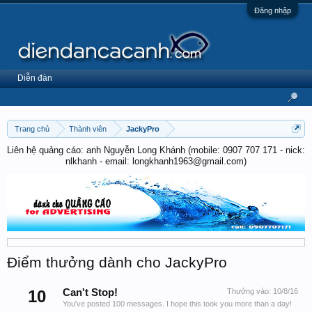
Đăng nhập
Diễn đàn
Trang chủ
Thành viên
JackyPro
Liên hệ quảng cáo: anh Nguyễn Long Khánh (mobile: 0907 707 171 - nick:
nlkhanh - email: longkhanh1963@gmail.com)
Điểm thưởng dành cho JackyPro
10
Can't Stop!
Thưởng vào:
10/8/16
You've posted 100 messages. I hope this took you more than a day!