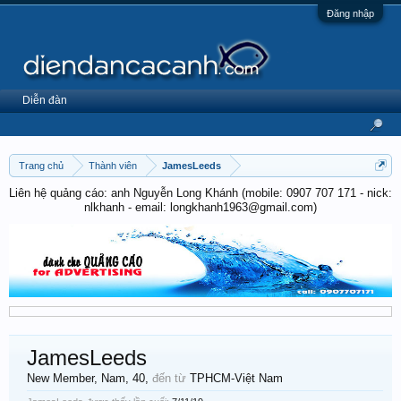
Đăng nhập
Diễn đàn
Trang chủ
Thành viên
JamesLeeds
Liên hệ quảng cáo: anh Nguyễn Long Khánh (mobile: 0907 707 171 - nick:
nlkhanh - email: longkhanh1963@gmail.com)
JamesLeeds
New Member
, Nam, 40,
đến từ
TPHCM-Việt Nam