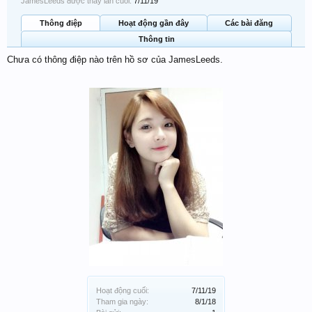
JamesLeeds được thấy lần cuối:
7/11/19
Thông điệp
Hoạt động gần đây
Các bài đăng
Thông tin
Chưa có thông điệp nào trên hồ sơ của JamesLeeds.
Hoạt động cuối:
7/11/19
Tham gia ngày:
8/1/18