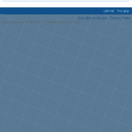
Liên hệ
Trợ giúp
Quy định và Nội quy
Privacy Policy
Forum software by XenForo™
|
Media embeds by s9e