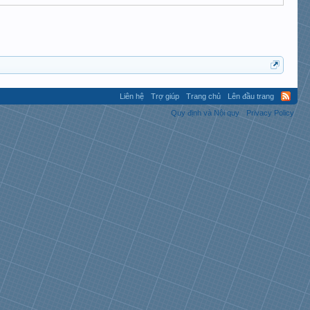
Liên hệ
Trợ giúp
Trang chủ
Lên đầu trang
Quy định và Nội quy
Privacy Policy