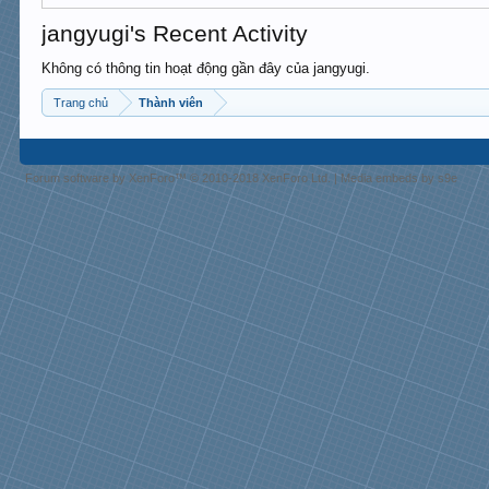
jangyugi's Recent Activity
Không có thông tin hoạt động gần đây của jangyugi.
Trang chủ
Thành viên
Forum software by XenForo™
© 2010-2018 XenForo Ltd.
|
Media embeds by s9e