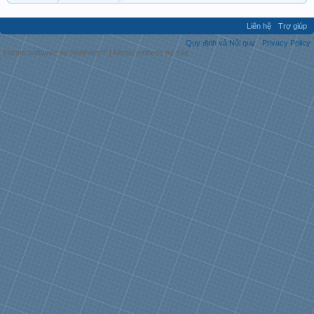
Liên hệ
Trợ giúp
Quy định và Nội quy
Privacy Policy
Forum software by XenForo™
|
Media embeds by s9e