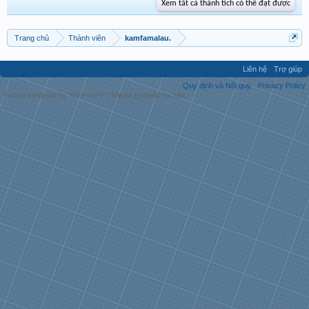
Xem tất cả thành tích có thể đạt được
Trang chủ
Thành viên
kamfamalau.
Liên hệ
Trợ giúp
Quy định và Nội quy
Privacy Policy
Forum software by XenForo™
|
Media embeds by s9e