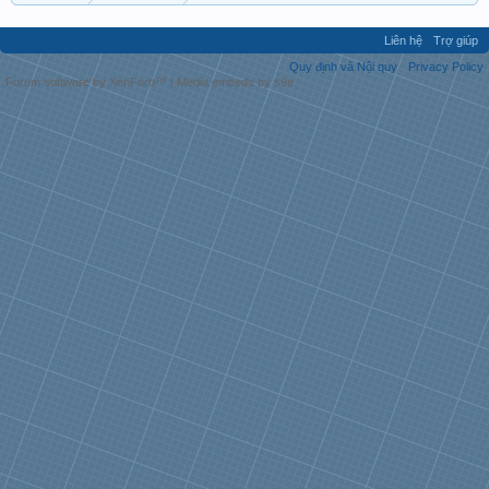
Liên hệ
Trợ giúp
Quy định và Nội quy
Privacy Policy
Forum software by XenForo™
|
Media embeds by s9e