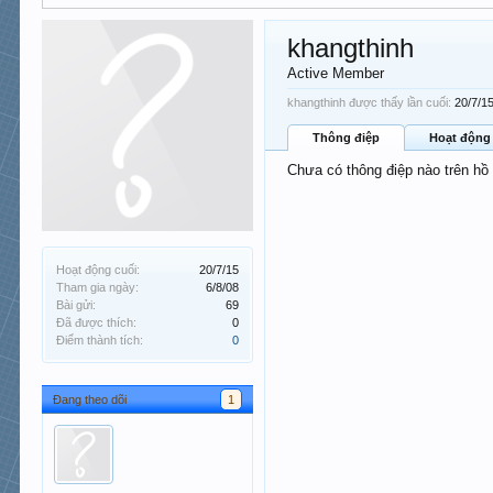
khangthinh
Active Member
khangthinh được thấy lần cuối:
20/7/1
Thông điệp
Hoạt động
Chưa có thông điệp nào trên hồ
Hoạt động cuối:
20/7/15
Tham gia ngày:
6/8/08
Bài gửi:
69
Đã được thích:
0
Điểm thành tích:
0
Đang theo dõi
1