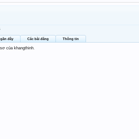
5
 gần đây
Các bài đăng
Thông tin
 sơ của khangthinh.