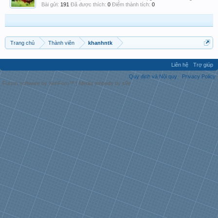
Bài gửi:
191
Đã được thích:
0
Điểm thành tích:
0
Trang chủ
Thành viên
khanhntk
Liên hệ
Trợ giúp
Quy định và Nội quy
Privacy Policy
Forum software by XenForo™
|
Media embeds by s9e