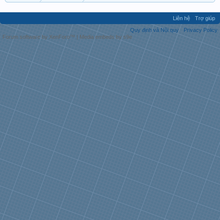
Liên hệ
Trợ giúp
Quy định và Nội quy
Privacy Policy
Forum software by XenForo™
|
Media embeds by s9e