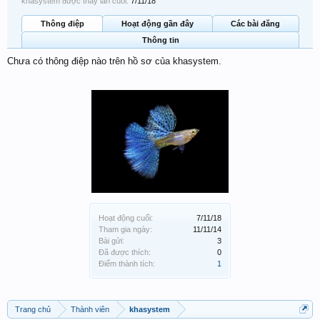
khasystem được thấy lần cuối:
7/11/18
Thông điệp
Hoạt động gần đây
Các bài đăng
Thông tin
Chưa có thông điệp nào trên hồ sơ của khasystem.
Hoạt động cuối:
7/11/18
Tham gia ngày:
11/11/14
Bài gửi:
3
Đã được thích:
0
Điểm thành tích:
1
Trang chủ
Thành viên
khasystem