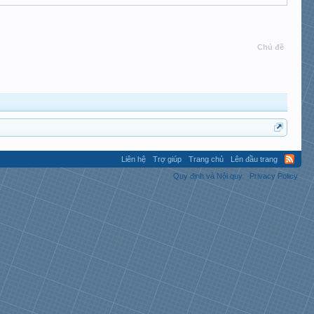
Chủ đề
Liên hệ
Trợ giúp
Trang chủ
Lên đầu trang
Quy định và Nội quy
Privacy Policy