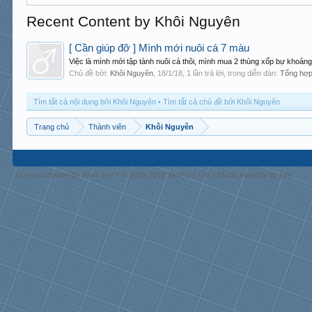
Recent Content by Khôi Nguyên
[ Cần giúp đỡ ] Mình mới nuôi cá 7 màu
Việc là mình mới tập tành nuôi cá thôi, mình mua 2 thùng xốp bự khoản
Chủ đề bởi:
Khôi Nguyên
,
18/1/18
, 1 lần trả lời, trong diễn đàn:
Tổng hợp
Tìm tất cả nội dung bởi Khôi Nguyên
Tìm tất cả chủ đề bởi Khôi Nguyên
Trang chủ
Thành viên
Khôi Nguyên
Forum software by XenForo™
© 2010-2018 XenForo Ltd.
|
Media embeds by s9e