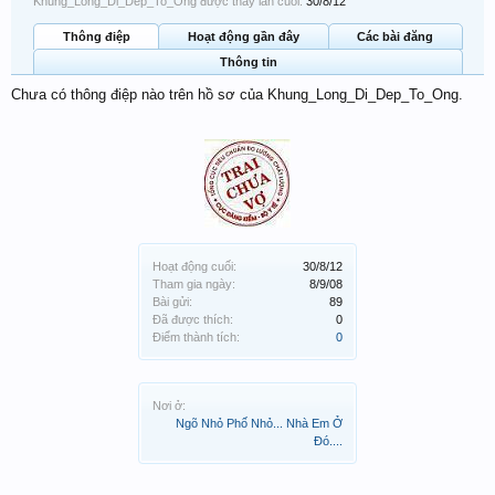
Khung_Long_Di_Dep_To_Ong được thấy lần cuối:
30/8/12
Thông điệp
Hoạt động gần đây
Các bài đăng
Thông tin
Chưa có thông điệp nào trên hồ sơ của Khung_Long_Di_Dep_To_Ong.
Hoạt động cuối:
30/8/12
Tham gia ngày:
8/9/08
Bài gửi:
89
Đã được thích:
0
Điểm thành tích:
0
Nơi ở:
Ngõ Nhỏ Phố Nhỏ... Nhà Em Ở
Đó....