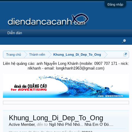
Đăng nhập
Diễn đàn
Trang chủ
Thành viên
Khung_Long_Di_Dep_To_Ong
Liên hệ quảng cáo: anh Nguyễn Long Khánh (mobile: 0907 707 171 - nick:
nlkhanh - email: longkhanh1963@gmail.com)
Khung_Long_Di_Dep_To_Ong
Active Member
,
đến từ
Ngõ Nhỏ Phố Nhỏ... Nhà Em Ở Đó....