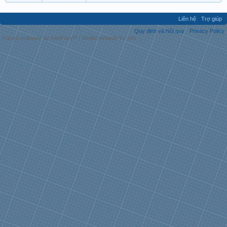
Liên hệ
Trợ giúp
Quy định và Nội quy
Privacy Policy
Forum software by XenForo™
|
Media embeds by s9e