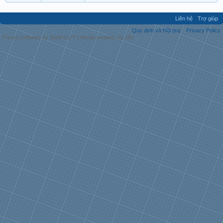
Liên hệ
Trợ giúp
Quy định và Nội quy
Privacy Policy
Forum software by XenForo™
|
Media embeds by s9e