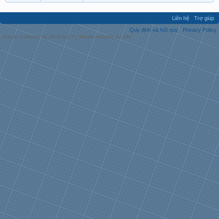
Liên hệ
Trợ giúp
Quy định và Nội quy
Privacy Policy
Forum software by XenForo™
|
Media embeds by s9e