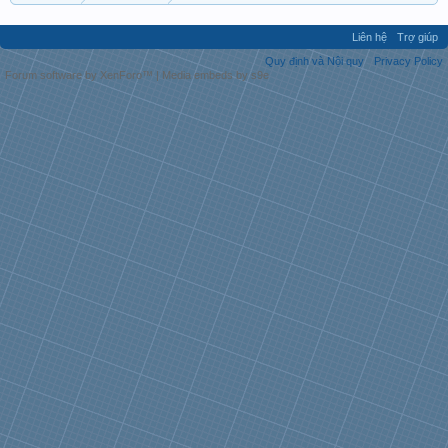
Liên hệ
Trợ giúp
Quy định và Nội quy
Privacy Policy
Forum software by XenForo™
|
Media embeds by s9e