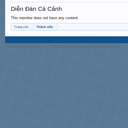
Diễn Đàn Cá Cảnh
This member does not have any content.
Trang chủ
Thành viên
Forum software by XenForo™
© 2010-2018 XenForo Ltd.
|
Media embeds by s9e