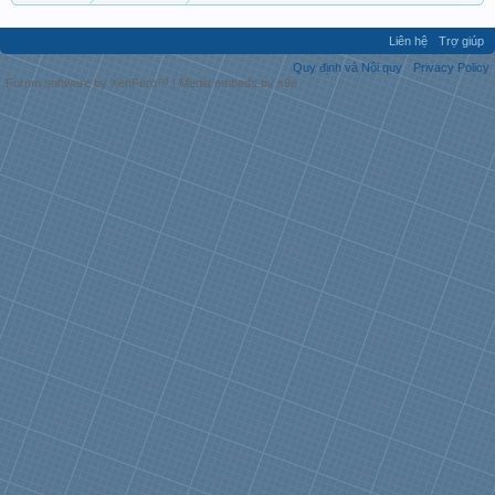
Liên hệ
Trợ giúp
Quy định và Nội quy
Privacy Policy
Forum software by XenForo™
|
Media embeds by s9e