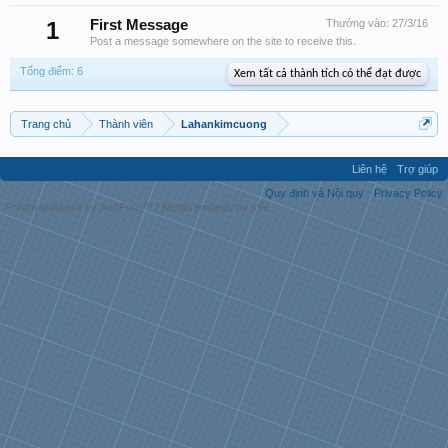
1
First Message
Thưởng vào:
27/3/16
Post a message somewhere on the site to receive this.
Tổng điểm: 6
Xem tất cả thành tích có thể đạt được
Trang chủ
Thành viên
Lahankimcuong
Liên hệ
Trợ giúp
Quy định và Nội quy
Privacy Policy
Forum software by XenForo™
|
Media embeds by s9e