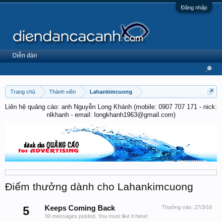
Đăng nhập
Diễn đàn
Trang chủ
Thành viên
Lahankimcuong
Liên hệ quảng cáo: anh Nguyễn Long Khánh (mobile: 0907 707 171 - nick:
nlkhanh - email: longkhanh1963@gmail.com)
Điểm thưởng dành cho Lahankimcuong
5
Keeps Coming Back
Thưởng vào:
27/3/16
30 messages posted. You must like it here!