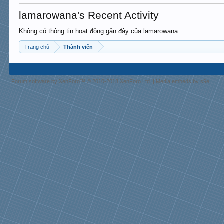
lamarowana's Recent Activity
Không có thông tin hoạt động gần đây của lamarowana.
Trang chủ
Thành viên
Forum software by XenForo™
© 2010-2018 XenForo Ltd.
|
Media embeds by s9e