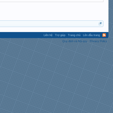
Liên hệ
Trợ giúp
Trang chủ
Lên đầu trang
Quy định và Nội quy
Privacy Policy