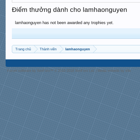
Điểm thưởng dành cho lamhaonguyen
lamhaonguyen has not been awarded any trophies yet.
Trang chủ
Thành viên
lamhaonguyen
Forum software by XenForo™
© 2010-2018 XenForo Ltd.
|
Media embeds by s9e