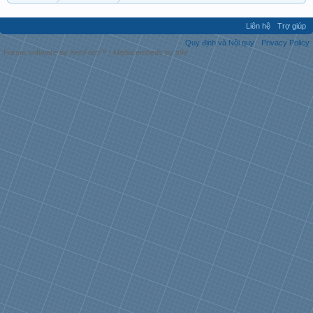
Liên hệ
Trợ giúp
Quy định và Nội quy
Privacy Policy
Forum software by XenForo™
|
Media embeds by s9e