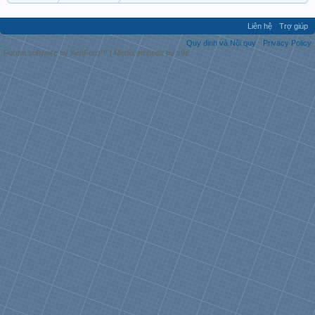
Liên hệ
Trợ giúp
Quy định và Nội quy
Privacy Policy
Forum software by XenForo™
|
Media embeds by s9e