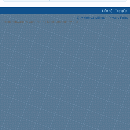
Liên hệ
Trợ giúp
Quy định và Nội quy
Privacy Policy
Forum software by XenForo™
|
Media embeds by s9e