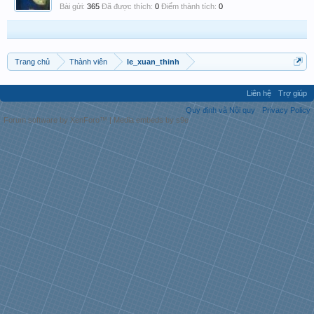
Bài gửi:
365
Đã được thích:
0
Điểm thành tích:
0
Trang chủ
Thành viên
le_xuan_thinh
Liên hệ
Trợ giúp
Quy định và Nội quy
Privacy Policy
Forum software by XenForo™
|
Media embeds by s9e