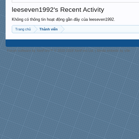
leeseven1992's Recent Activity
Không có thông tin hoạt động gần đây của leeseven1992.
Trang chủ
Thành viên
Forum software by XenForo™
© 2010-2018 XenForo Ltd.
|
Media embeds by s9e