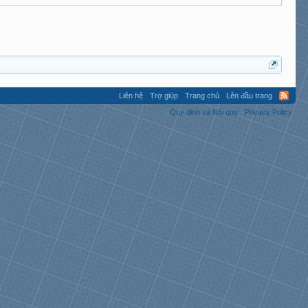
Liên hệ
Trợ giúp
Trang chủ
Lên đầu trang
Quy định và Nội quy
Privacy Policy