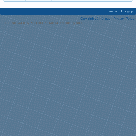
Liên hệ
Trợ giúp
Quy định và Nội quy
Privacy Policy
Forum software by XenForo™
|
Media embeds by s9e