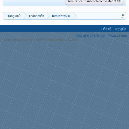
Xem tất cả thành tích có thể đạt được
Trang chủ
Thành viên
leminhtri211
Liên hệ
Trợ giúp
Quy định và Nội quy
Privacy Policy
Forum software by XenForo™
|
Media embeds by s9e