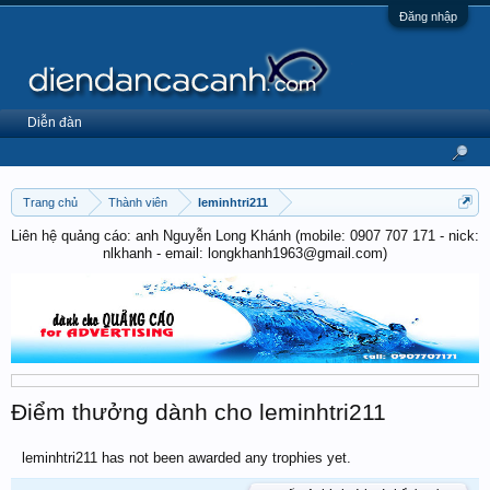
Đăng nhập
Diễn đàn
Trang chủ
Thành viên
leminhtri211
Liên hệ quảng cáo: anh Nguyễn Long Khánh (mobile: 0907 707 171 - nick:
nlkhanh - email: longkhanh1963@gmail.com)
Điểm thưởng dành cho leminhtri211
leminhtri211 has not been awarded any trophies yet.