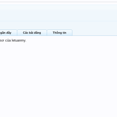
 gần đây
Các bài đăng
Thông tin
 sơ của letuanmy.