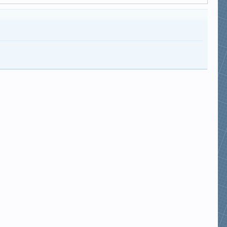
nuphar_japonica
koixau