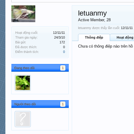
letuanmy
Active Member
, 28
letuanmy được thấy lần cuối:
12/11/11
Hoạt động cuối:
12/11/11
Tham gia ngày:
24/3/10
Thông điệp
Hoạt động
Bài gửi:
172
Chưa có thông điệp nào trên hồ
Đã được thích:
0
Điểm thành tích:
0
Đang theo dõi
1
Người theo dõi
1