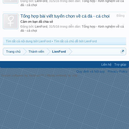
Đăng bởi:
LienFord
,
31/5/16
trong diễn đàn:
Tổng hợp - Kinh nghiệm về cá
đá - cá chọi
Tổng hợp bài viết tuyển chọn về cá đá - cá chọi
Đăng
Cảm ơn bạn đã chia sẻ
Đăng bởi:
LienFord
,
31/5/16
trong diễn đàn:
Tổng hợp - Kinh nghiệm về cá
đá - cá chọi
Tìm tất cả nội dung bởi LienFord
Tìm tất cả chủ đề bởi LienFord
Trang chủ
Thành viên
LienFord
Liên hệ
Trợ giúp
Quy định và Nội quy
Privacy Policy
Forum software by XenForo™
|
Media embeds by s9e