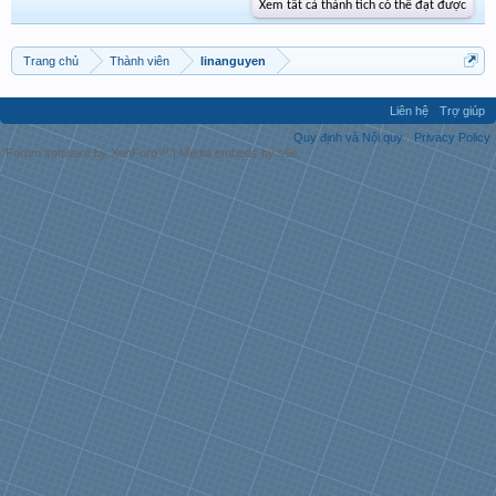
Xem tất cả thành tích có thể đạt được
Trang chủ
Thành viên
linanguyen
Liên hệ
Trợ giúp
Quy định và Nội quy
Privacy Policy
Forum software by XenForo™
|
Media embeds by s9e