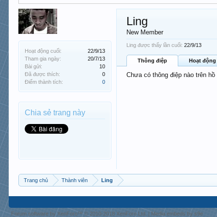
Ling
New Member
Ling được thấy lần cuối:
22/9/13
Hoạt động cuối:
22/9/13
Tham gia ngày:
20/7/13
Thông điệp
Hoạt động
Bài gửi:
10
Đã được thích:
0
Chưa có thông điệp nào trên hồ
Điểm thành tích:
0
Chia sẻ trang này
Trang chủ
Thành viên
Ling
Forum software by XenForo™
© 2010-2018 XenForo Ltd.
|
Media embeds by s9e