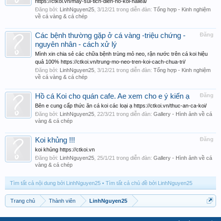
https://ctkoi.vn/may-sui-tich-dien-ho-koi-hailea/
Đăng bởi:
LinhNguyen25
,
3/12/21
trong diễn đàn:
Tổng hợp - Kinh nghiệm
về cá vàng & cá chép
Các bệnh thường gặp ở cá vàng -triệu chứng -
Đăng
nguyên nhân - cách xử lý
Mình xin chia sẻ các chữa bệnh trùng mỏ neo, rận nước trên cá koi hiệu
quả 100% https://ctkoi.vn/trung-mo-neo-tren-koi-cach-chua-tri/
Đăng bởi:
LinhNguyen25
,
3/12/21
trong diễn đàn:
Tổng hợp - Kinh nghiệm
về cá vàng & cá chép
Hồ cá Koi cho quán cafe. Ae xem cho e ý kiến ạ
Đăng
Bên e cung cấp thức ăn cá koi các loại ạ https://ctkoi.vn/thuc-an-ca-koi/
Đăng bởi:
LinhNguyen25
,
22/3/21
trong diễn đàn:
Gallery - Hình ảnh về cá
vàng & cá chép
Koi khủng !!!
Đăng
koi khủng https://ctkoi.vn
Đăng bởi:
LinhNguyen25
,
25/1/21
trong diễn đàn:
Gallery - Hình ảnh về cá
vàng & cá chép
Tìm tất cả nội dung bởi LinhNguyen25
Tìm tất cả chủ đề bởi LinhNguyen25
Trang chủ
Thành viên
LinhNguyen25