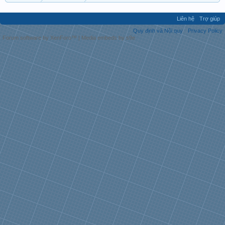
Liên hệ
Trợ giúp
Quy định và Nội quy
Privacy Policy
Forum software by XenForo™
|
Media embeds by s9e