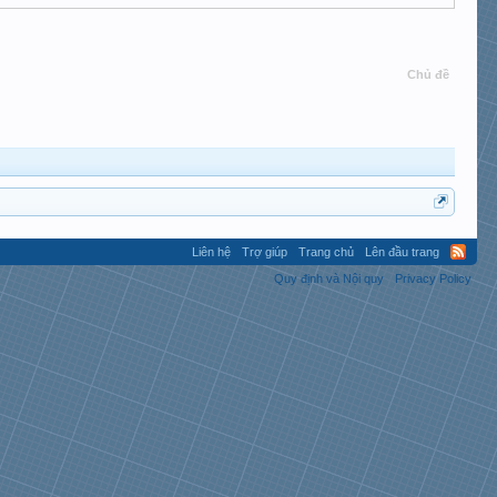
Chủ đề
Liên hệ
Trợ giúp
Trang chủ
Lên đầu trang
Quy định và Nội quy
Privacy Policy