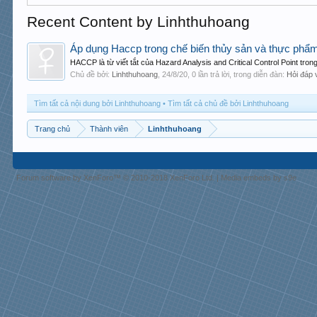
Recent Content by Linhthuhoang
Áp dụng Haccp trong chế biến thủy sản và thực phẩ
HACCP là từ viết tắt của Hazard Analysis and Critical Control Point tro
Chủ đề bởi:
Linhthuhoang
,
24/8/20
, 0 lần trả lời, trong diễn đàn:
Hỏi đáp 
Tìm tất cả nội dung bởi Linhthuhoang
Tìm tất cả chủ đề bởi Linhthuhoang
Trang chủ
Thành viên
Linhthuhoang
Forum software by XenForo™
© 2010-2018 XenForo Ltd.
|
Media embeds by s9e