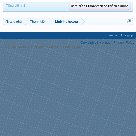
Tổng điểm: 1
Xem tất cả thành tích có thể đạt được
Trang chủ
Thành viên
Linhthuhoang
Liên hệ
Trợ giúp
Quy định và Nội quy
Privacy Policy
Forum software by XenForo™
|
Media embeds by s9e