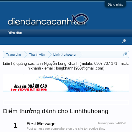
Đăng nhập
Diễn đàn
Trang chủ
Thành viên
Linhthuhoang
Liên hệ quảng cáo: anh Nguyễn Long Khánh (mobile: 0907 707 171 - nick:
nlkhanh - email: longkhanh1963@gmail.com)
Điểm thưởng dành cho Linhthuhoang
1
First Message
Thưởng vào:
24/8/20
Post a message somewhere on the site to receive this.