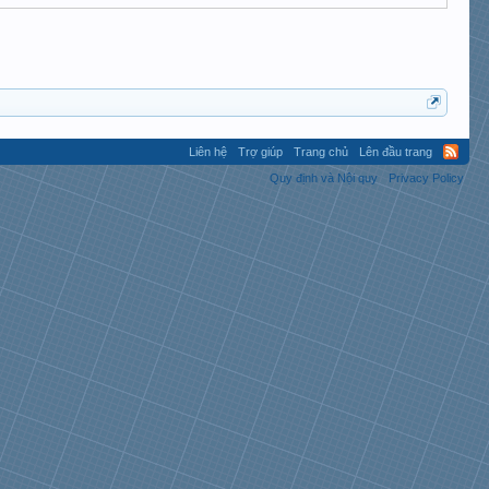
Liên hệ
Trợ giúp
Trang chủ
Lên đầu trang
Quy định và Nội quy
Privacy Policy