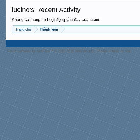
lucino's Recent Activity
Không có thông tin hoạt động gần đây của lucino.
Trang chủ
Thành viên
Forum software by XenForo™
© 2010-2018 XenForo Ltd.
|
Media embeds by s9e