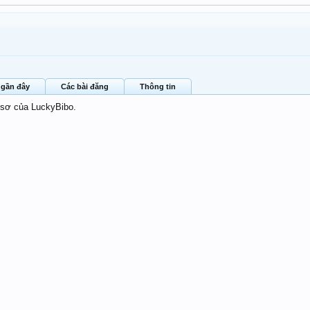
 gần đây
Các bài đăng
Thông tin
 sơ của LuckyBibo.