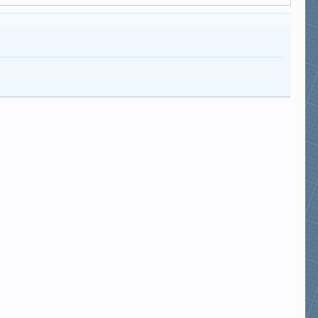
Long_arc
dungnth
thoaivan86
nhannguyen0804