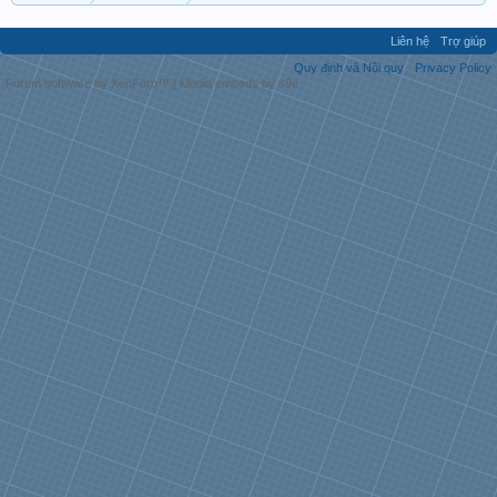
Liên hệ
Trợ giúp
Quy định và Nội quy
Privacy Policy
Forum software by XenForo™
|
Media embeds by s9e