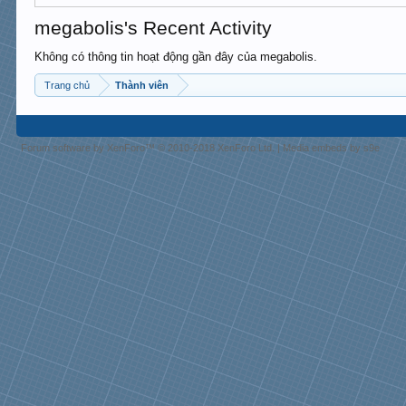
megabolis's Recent Activity
Không có thông tin hoạt động gần đây của megabolis.
Trang chủ
Thành viên
Forum software by XenForo™
© 2010-2018 XenForo Ltd.
|
Media embeds by s9e