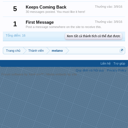
5
Keeps Coming Back
Thưởng vào:
3/9/16
30 messages posted. You must like it here!
1
First Message
Thưởng vào:
3/9/16
Post a message somewhere on the site to receive this.
Tổng điểm: 16
Xem tất cả thành tích có thể đạt được
Trang chủ
Thành viên
melano
Liên hệ
Trợ giúp
Quy định và Nội quy
Privacy Policy
Forum software by XenForo™
|
Media embeds by s9e