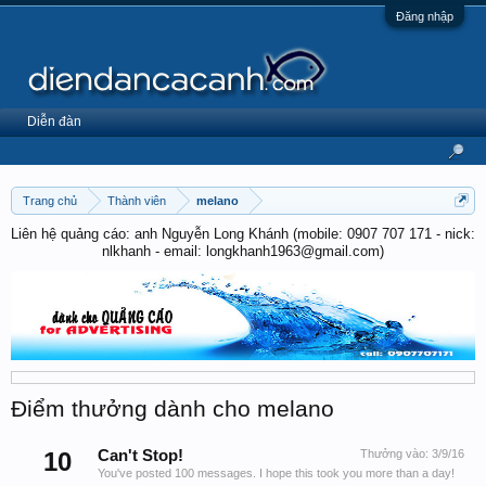
Đăng nhập
Diễn đàn
Trang chủ
Thành viên
melano
Liên hệ quảng cáo: anh Nguyễn Long Khánh (mobile: 0907 707 171 - nick:
nlkhanh - email: longkhanh1963@gmail.com)
Điểm thưởng dành cho melano
10
Can't Stop!
Thưởng vào:
3/9/16
You've posted 100 messages. I hope this took you more than a day!