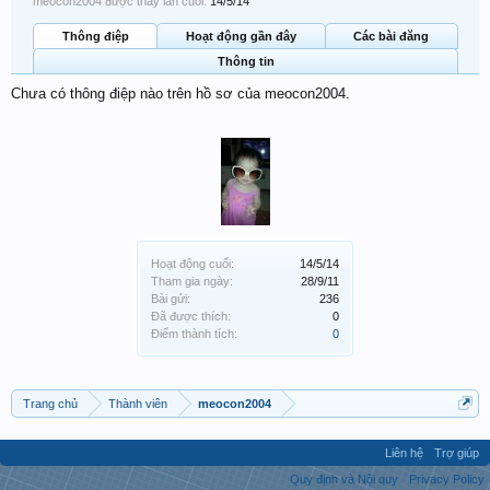
meocon2004 được thấy lần cuối:
14/5/14
Thông điệp
Hoạt động gần đây
Các bài đăng
Thông tin
Chưa có thông điệp nào trên hồ sơ của meocon2004.
Hoạt động cuối:
14/5/14
Tham gia ngày:
28/9/11
Bài gửi:
236
Đã được thích:
0
Điểm thành tích:
0
Trang chủ
Thành viên
meocon2004
Liên hệ
Trợ giúp
Quy định và Nội quy
Privacy Policy