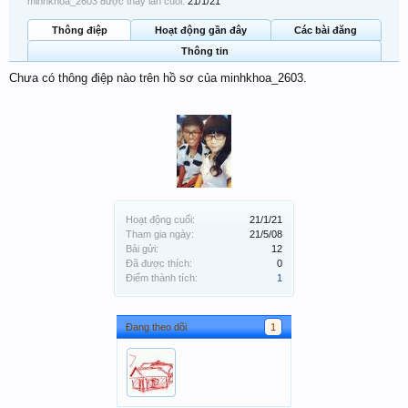
minhkhoa_2603 được thấy lần cuối:
21/1/21
Thông điệp
Hoạt động gần đây
Các bài đăng
Thông tin
Chưa có thông điệp nào trên hồ sơ của minhkhoa_2603.
Hoạt động cuối:
21/1/21
Tham gia ngày:
21/5/08
Bài gửi:
12
Đã được thích:
0
Điểm thành tích:
1
Đang theo dõi
1