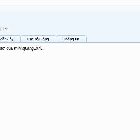
/11/15
 gần đây
Các bài đăng
Thông tin
ồ sơ của minhquang1976.