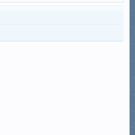
lampham
TUNGNGOCCHIP
Chuyên Ngich Ngu . hehe
thuthuy
camapchetduoi
t0an90