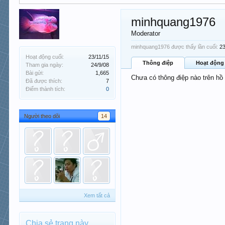
minhquang1976
Moderator
minhquang1976 được thấy lần cuối:
23
Hoạt động cuối:
23/11/15
Thông điệp
Hoạt động
Tham gia ngày:
24/9/08
Bài gửi:
1,665
Chưa có thông điệp nào trên h
Đã được thích:
7
Điểm thành tích:
0
Người theo dõi
14
Xem tất cả
Chia sẻ trang này