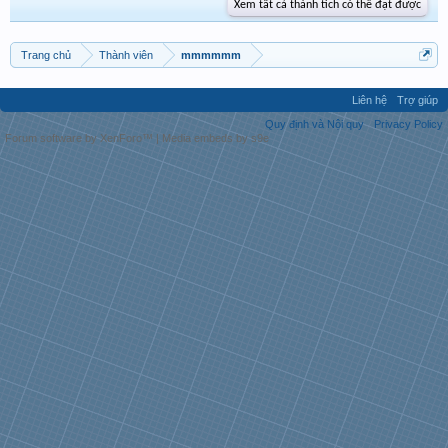
Xem tất cả thành tích có thể đạt được
Trang chủ
Thành viên
mmmmmm
Liên hệ
Trợ giúp
Quy định và Nội quy
Privacy Policy
Forum software by XenForo™
|
Media embeds by s9e